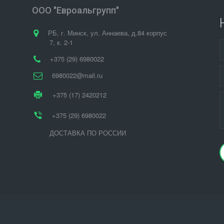
ООО "Евроальгрупп"
РБ
,
г. Минск
,
ул. Аннаева, д.84 корпус
7
,
к. 2-1
+375 (29) 6980022
6980022@mail.ru
+375 (17) 2420212
+375 (29) 6980022
ДОСТАВКА ПО РОССИИ