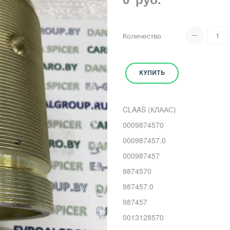
Количество
КУПИТЬ
CLAAS (КЛААС)
0009874570
000987457.0
000987457
9874570
987457.0
987457
0013128570