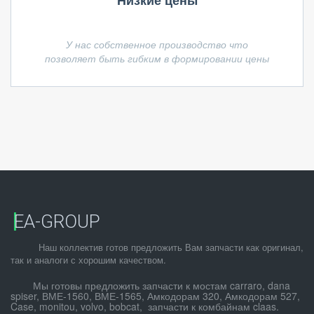
Низкие цены
У нас собственное производство что
позволяет быть гибким в формировании цены
EA-GROUP
          Наш коллектив готов предложить Вам запчасти как оригинал, 
так и аналоги с хорошим качеством.
        Мы готовы предложить запчасти к мостам carraro, dana 
spiser, ВМЕ-1560, ВМЕ-1565, Амкодорам 320, Амкодорам 527, 
Case, monitou, volvo, bobcat,  запчасти к комбайнам claas.