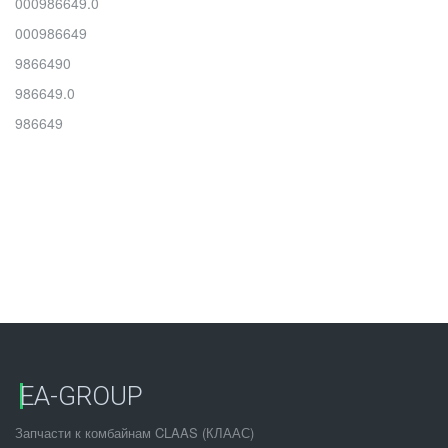
000986649.0
000986649
9866490
986649.0
986649
EA-GROUP
Запчасти к комбайнам CLAAS (КЛААС)