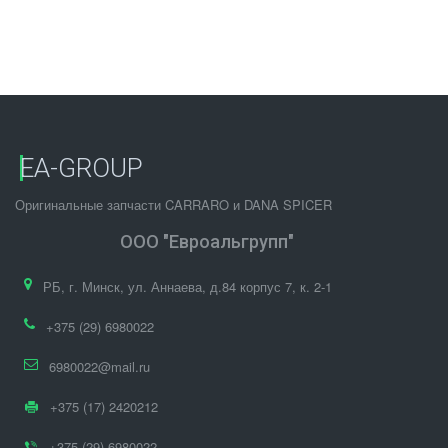
EA-GROUP
Оригинальные запчасти CARRARO и DANA SPICER
ООО "Евроальгрупп"
РБ
,
г. Минск
,
ул. Аннаева, д.84 корпус 7
,
к. 2-1
+375 (29) 6980022
6980022@mail.ru
+375 (17) 2420212
+375 (29) 6980022