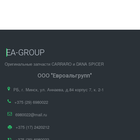
EA-GROUP
Оригинальные запчасти CARRARO и DANA SPICER
ООО "Евроальгрупп"
РБ
,
г. Минск
,
ул. Аннаева, д.84 корпус 7
,
к. 2-1
+375 (29) 6980022
6980022@mail.ru
+375 (17) 2420212
+375 (29) 6980022