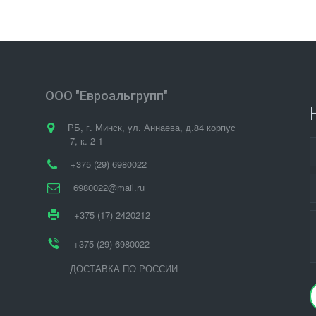
ООО "Евроальгрупп"
РБ
,
г. Минск
,
ул. Аннаева, д.84 корпус
7
,
к. 2-1
+375 (29) 6980022
6980022@mail.ru
+375 (17) 2420212
+375 (29) 6980022
ДОСТАВКА ПО РОССИИ