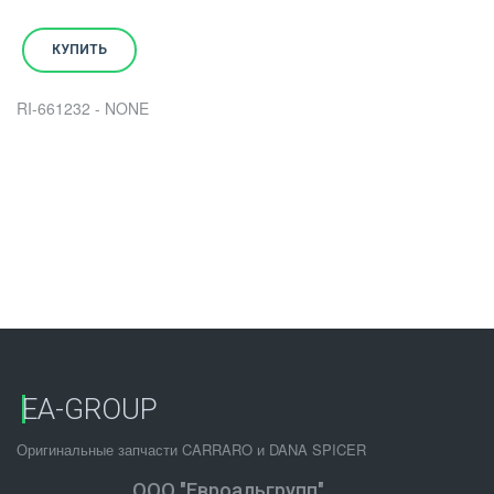
КУПИТЬ
RI-661232 - NONE
EA-GROUP
Оригинальные запчасти CARRARO и DANA SPICER
ООО "Евроальгрупп"