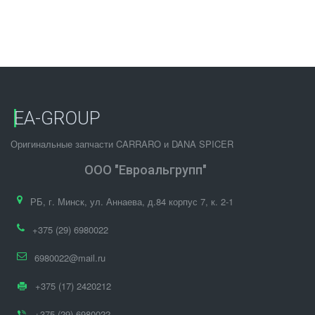
EA-GROUP
Оригинальные запчасти CARRARO и DANA SPICER
ООО "Евроальгрупп"
РБ
,
г. Минск
,
ул. Аннаева, д.84 корпус 7
,
к. 2-1
+375 (29) 6980022
6980022@mail.ru
+375 (17) 2420212
+375 (29) 6980022