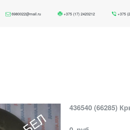
6980022@mail.ru
+375 (17) 2420212
+375 (
436540 (66285) К
0
руб.