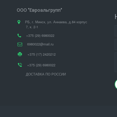
ООО "Евроальгрупп"
РБ
,
г. Минск
,
ул. Аннаева, д.84 корпус
7
,
к. 2-1
+375 (29) 6980022
6980022@mail.ru
+375 (17) 2420212
+375 (29) 6980022
ДОСТАВКА ПО РОССИИ