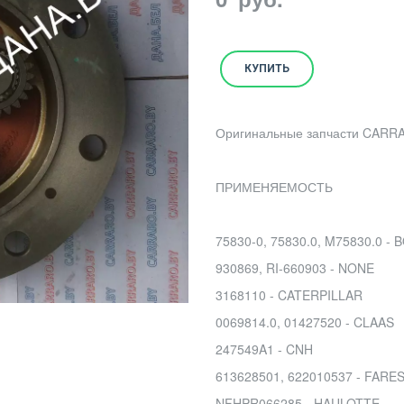
КУПИТЬ
Оригинальные запчасти CARR
ПРИМЕНЯЕМОСТЬ
75830-0, 75830.0, M75830.0 -
930869, RI-660903 - NONE
3168110 - CATERPILLAR
0069814.0, 01427520 - CLAAS
247549A1 - CNH
613628501, 622010537 - FARE
NFHPR066285 - HAULOTTE