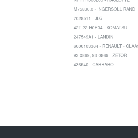
M75830.0 - INGERSOLL RAND
7028511 - JLG
42T-22-H0R04 - KOMATSU
247549A1 - LANDINI
6000103364 - RENAULT - CLA
93 0869, 93-0869 - ZETOR
436540 - CARRARO