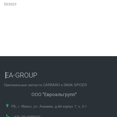
563923
EA-GROUP
Оригинальные запчасти CARRARO и DANA SPICER
ООО "Евроальгрупп"
РБ
,
г. Минск
,
ул. Аннаева, д.84 корпус 7
,
к. 2-1
+375 (29) 6980022