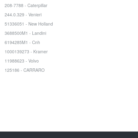
208-7788 - Caterpillar
244.0.329 - Venieri
51336051 - New Holland
3688500M1 - Landini
6194285M1 - Cnh
1000139273 - Kramer
11988623 - Volvo
125186 - CARRARO