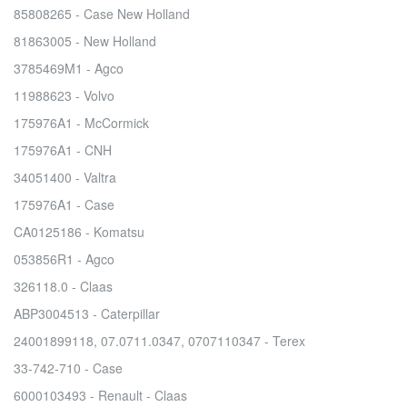
85808265 - Case New Holland
81863005 - New Holland
3785469M1 - Agco
11988623 - Volvo
175976A1 - McCormick
175976A1 - CNH
34051400 - Valtra
175976A1 - Case
CA0125186 - Komatsu
053856R1 - Agco
326118.0 - Claas
ABP3004513 - Caterpillar
24001899118, 07.0711.0347, 0707110347 - Terex
33-742-710 - Case
6000103493 - Renault - Claas