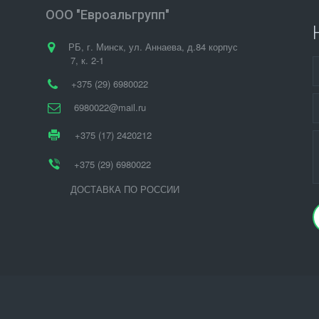
ООО "Евроальгрупп"
РБ
,
г. Минск
,
ул. Аннаева, д.84 корпус
7
,
к. 2-1
+375 (29) 6980022
6980022@mail.ru
+375 (17) 2420212
+375 (29) 6980022
ДОСТАВКА ПО РОССИИ