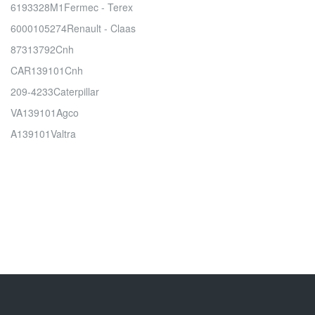
6193328M1Fermec - Terex
6000105274Renault - Claas
87313792Cnh
CAR139101Cnh
209-4233Caterpillar
VA139101Agco
A139101Valtra