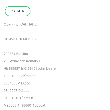
КУПИТЬ
Оригинал CARRARO
ПРИМЕНЯЕМОСТЬ
702364Manitou
20E-23K-1591Komatsu
RE195987 ER139101John Deere
1000106223Kramer
3604385M1Agco
0349527.0Claas
616910101Faresin
M98660.4, 98660-4Bobcat