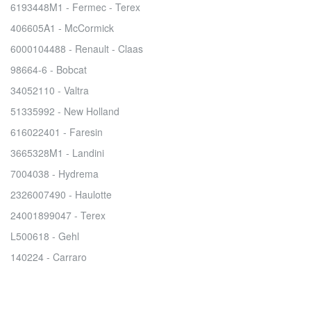
6193448M1 - Fermec - Terex
406605A1 - McCormick
6000104488 - Renault - Claas
98664-6 - Bobcat
34052110 - Valtra
51335992 - New Holland
616022401 - Faresin
3665328M1 - Landini
7004038 - Hydrema
2326007490 - Haulotte
24001899047 - Terex
L500618 - Gehl
140224 - Carraro