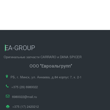
EA-GROUP
Оригинальные запчасти CARRARO и DANA SPICER
ООО "Евроальгрупп"
РБ
,
г. Минск
,
ул. Аннаева, д.84 корпус 7
,
к. 2-1
+375 (29) 6980022
6980022@mail.ru
+375 (17) 2420212