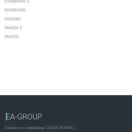
000984256.0
000984256
9842560
984256.0
984256
EA-GROUP
Запчасти к комбайнам CLAAS (КЛААС)