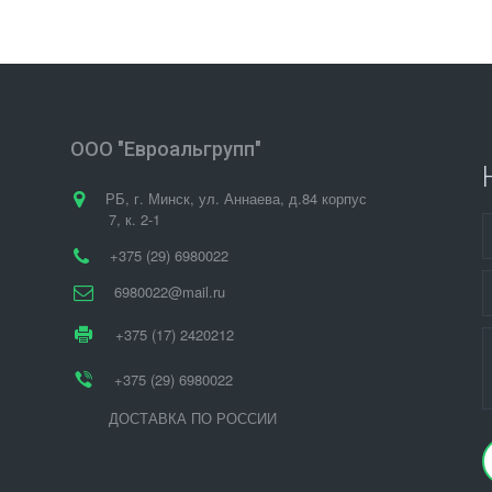
ООО "Евроальгрупп"
РБ
,
г. Минск
,
ул. Аннаева, д.84 корпус
7
,
к. 2-1
+375 (29) 6980022
6980022@mail.ru
+375 (17) 2420212
+375 (29) 6980022
ДОСТАВКА ПО РОССИИ