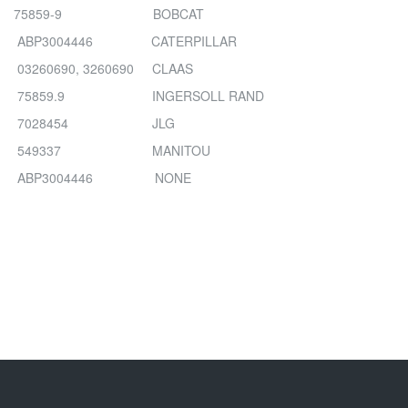
75859-9 BOBCAT
ABP3004446 CATERPILLAR
03260690, 3260690 CLAAS
75859.9 INGERSOLL RAND
7028454 JLG
549337 MANITOU
ABP3004446 NONE